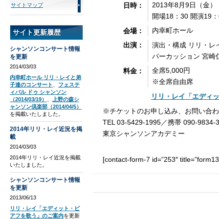
2013年8月9日（金）
日時：
サイトマップ
開場18：30 開演19：
内幸町ホール
会場：
サイト更新履歴
演出・構成 リリ・レ
出演：
シャンソンコンサート情報
パーカッション 宮崎
を更新
2014/03/03
全席5,000円
料金：
内幸町ホール リリ・レイと弟
※全席自由席
子達のコンサート
、
フェステ
ィバル ドゥ シャンソン
リリ・レイ「エディ
（2014/03/19）
、
上野の森シ
ャンソン倶楽部（2014/04/5）
※チケットのお申し込み、お問い合わ
を掲載いたしました。
TEL 03-5429-1995／携帯 090-9834-
2014年リリ・レイ近況を掲
東京シャンソンアカデミー
載
2014/03/03
2014年リリ・レイ近況を掲載
[contact-form-7 id=”253″ title=”form1
いたしました。
シャンソンコンサート情報
を更新
2013/06/13
リリ・レイ「エディット・ピ
アフを歌う」のご案内
を更新