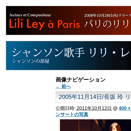
画像ナビゲーション
← 前へ
2005年11月14日/長坂 玲
公開日時:
2011年10月12日
@
400 ×
ンサートの写真