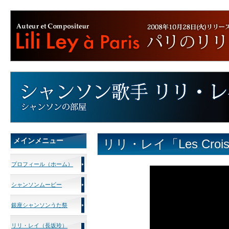
メインメニュー
リリ・レイ「Les Cro
プロフィール（ホーム）
シャンソンムービー
銀座シャンソンうた祭
リリ・レイ（長坂玲）