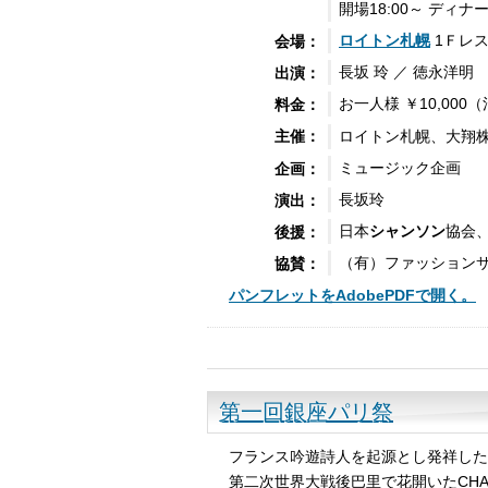
開場18:00～ ディナー
ロイトン札幌
1Ｆレ
会場：
長坂 玲 ／ 徳永洋明
出演：
お一人様 ￥10,000
料金：
ロイトン札幌、大翔
主催：
ミュージック企画
企画：
長坂玲
演出：
日本
シャンソン
協会
後援：
（有）ファッションサ
協賛：
パンフレットをAdobePDFで開く。
第一回銀座パリ祭
フランス吟遊詩人を起源とし発祥したC
第二次世界大戦後巴里で花開いたCHA