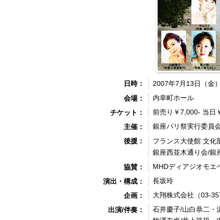
2007年7月13日（金）
日時：
内幸町ホール
会場：
前売り￥7,000- 当日￥
チケット：
銀座パリ祭実行委員
主催：
フランス大使館 文化
後援：
銀座西並木通り会/銀
MHDディアジオモエ
協賛：
長坂玲
演出・構成：
大翔株式会社（03-357
企画：
石井慶子/山白恭二・
出演/伴奏：