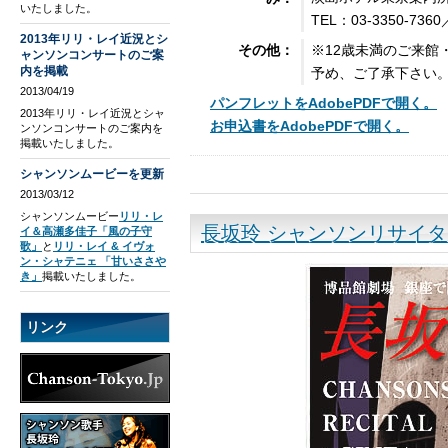
いたしました。
TEL：03-3350-7360
2013年リリ・レイ近況とシ
※12歳未満のご来館
その他：
ャンソンコンサートのご案
内を掲載
予め、ご了承下さい
2013/04/19
パンフレットをAdobePDFで開く。
2013年リリ・レイ近況とシャ
お申込書をAdobePDFで開く。
ンソンコンサートのご案内を
掲載いたしました。
シャンソンムービーを更新
2013/03/12
シャンソンムービー
リリ・レ
長坂玲 シャンソンリサイタ
イ＆高瀬多佳子「風の子守
歌」
と
リリ・レイ & イヴォ
ン・シャテニェ 「甘いささや
き」
掲載いたしました。
リンク