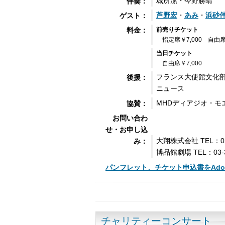
城所潔・今野勝晴
伴奏：
芦野宏
・
あみ
・
浜砂
ゲスト：
前売りチケット
料金：
指定席￥7,000 自由席
当日チケット
自由席￥7,000
フランス大使館文化
後援：
ニュース
MHDディアジオ・モ
協賛：
お問い合わ
せ・お申し込
大翔株式会社 TEL：03-3
み：
博品館劇場 TEL：03-35
パンフレット、チケット申込書をAdo
チャリティーコンサート