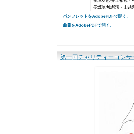
牧澤友也/井上裕規・
長坂玲/城所潔・山越
パンフレットをAdobePDFで開く。
曲目をAdobePDFで開く。
第一回チャリティーコンサ