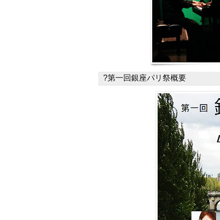
?第一回銀座パリ祭概要