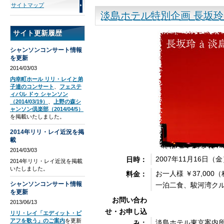
サイトマップ
淡島ホテル特別企画 長坂玲 C
サイト更新履歴
シャンソンコンサート情報
を更新
2014/03/03
内幸町ホール リリ・レイと弟
子達のコンサート
、
フェステ
ィバル ドゥ シャンソン
（2014/03/19）
、
上野の森シ
ャンソン倶楽部（2014/04/5）
を掲載いたしました。
2014年リリ・レイ近況を掲
載
2014/03/03
2007年11月16日（
日時：
2014年リリ・レイ近況を掲載
いたしました。
お一人様 ￥37,000
料金：
シャンソンコンサート情報
一泊二食、駿河湾ク
を更新
お問い合わ
2013/06/13
せ・お申し込
リリ・レイ「エディット・ピ
アフを歌う」のご案内
を更新
淡島ホテル東京案内所
み：