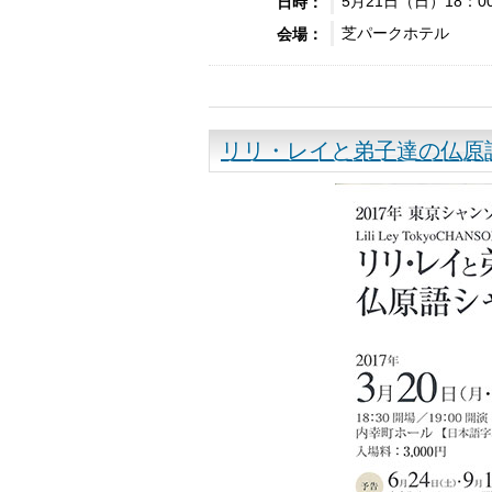
5月21日（日）18：0
日時：
芝パークホテル
会場：
リリ・レイと弟子達の仏原