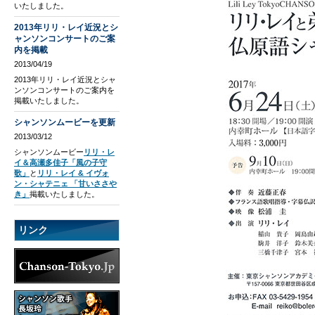
いたしました。
2013年リリ・レイ近況とシ
ャンソンコンサートのご案
内を掲載
2013/04/19
2013年リリ・レイ近況とシャ
ンソンコンサートのご案内を
掲載いたしました。
シャンソンムービーを更新
2013/03/12
シャンソンムービー
リリ・レ
イ＆高瀬多佳子「風の子守
歌」
と
リリ・レイ & イヴォ
ン・シャテニェ 「甘いささや
き」
掲載いたしました。
リンク