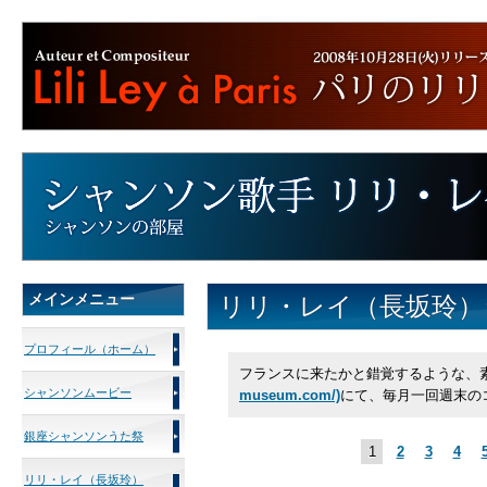
メインメニュー
リリ・レイ（長坂玲）
プロフィール（ホーム）
フランスに来たかと錯覚するような、
シャンソンムービー
museum.com/)
にて、毎月一回週末の
銀座シャンソンうた祭
1
2
3
4
リリ・レイ（長坂玲）