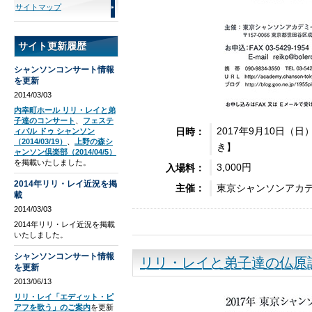
サイトマップ
サイト更新履歴
シャンソンコンサート情報
を更新
2014/03/03
内幸町ホール リリ・レイと弟
子達のコンサート
、
フェステ
2017年9月10日（日
日時：
ィバル ドゥ シャンソン
（2014/03/19）
、
上野の森シ
き】
ャンソン倶楽部（2014/04/5）
を掲載いたしました。
3,000円
入場料：
2014年リリ・レイ近況を掲
東京シャンソンアカ
主催：
載
2014/03/03
2014年リリ・レイ近況を掲載
いたしました。
シャンソンコンサート情報
リリ・レイと弟子達の仏原
を更新
2013/06/13
リリ・レイ「エディット・ピ
アフを歌う」のご案内
を更新