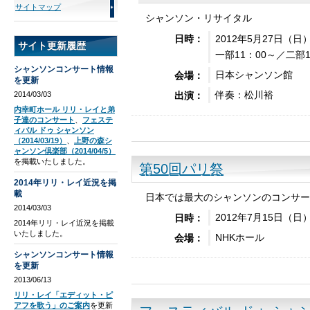
サイトマップ
シャンソン・リサイタル
2012年5月27日（日
日時：
サイト更新履歴
一部11：00～／二部1
シャンソンコンサート情報
日本シャンソン館
会場：
を更新
伴奏：松川裕
出演：
2014/03/03
内幸町ホール リリ・レイと弟
子達のコンサート
、
フェステ
ィバル ドゥ シャンソン
（2014/03/19）
、
上野の森シ
ャンソン倶楽部（2014/04/5）
を掲載いたしました。
第50回パリ祭
2014年リリ・レイ近況を掲
載
日本では最大のシャンソンのコンサー
2014/03/03
2012年7月15日（日
日時：
2014年リリ・レイ近況を掲載
いたしました。
NHKホール
会場：
シャンソンコンサート情報
を更新
2013/06/13
リリ・レイ「エディット・ピ
アフを歌う」のご案内
を更新