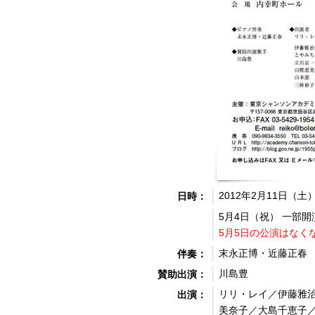
2012年2月11日（土
日時：
5月4日（祝） 一部開演
5月5日の公演はなく
末永正博・近藤正春
伴奏：
川島豊
賛助出演：
リリ・レイ／伊藤雅
出演：
美奈子／大島千恵子