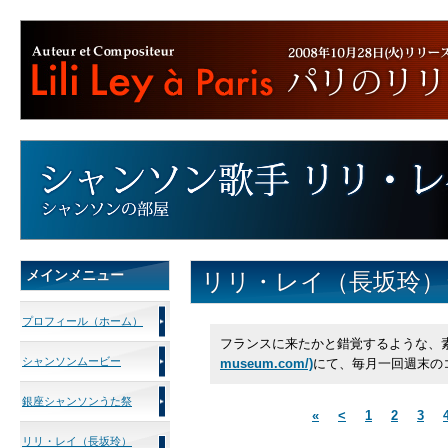
メインメニュー
リリ・レイ（長坂玲）
プロフィール（ホーム）
フランスに来たかと錯覚するような、
シャンソンムービー
museum.com/)
にて、毎月一回週末の
銀座シャンソンうた祭
«
<
1
2
3
リリ・レイ（長坂玲）