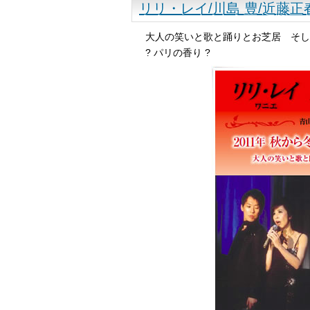
リリ・レイ/川島 豊/近藤
大人の笑いと歌と踊りとお芝居 そし
? パリの香り ?