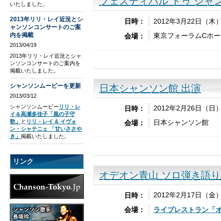
フェスティバル ドゥ シャ
いたしました。
2013年リリ・レイ近況とシ
2012年3月22日（木
日時：
ャンソンコンサートのご案
東京フォーラムCホー
内を掲載
会場：
2013/04/19
2013年リリ・レイ近況とシャ
ンソンコンサートのご案内を
掲載いたしました。
シャンソンムービーを更新
日本シャンソン館 出演
2013/03/12
シャンソンムービー
リリ・レ
2012年2月26日（日）
日時：
イ＆高瀬多佳子「風の子守
歌」
と
リリ・レイ & イヴォ
日本シャンソン館
会場：
ン・シャテニェ 「甘いささや
き」
掲載いたしました。
リンク
オデオン青山 ソロ弾き語
2012年2月17日（金）
日時：
ライブレストラン「
会場：