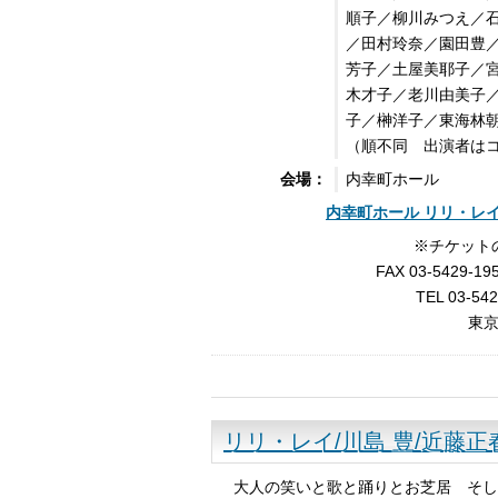
順子／柳川みつえ／
／田村玲奈／園田豊
芳子／土屋美耶子／
木才子／老川由美子
子／榊洋子／東海林
（順不同 出演者は
内幸町ホール
会場：
内幸町ホール リリ・レ
※チケット
FAX 03-5429-195
TEL 03-54
東
リリ・レイ/川島 豊/近藤
大人の笑いと歌と踊りとお芝居 そし