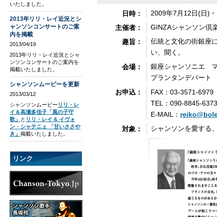
いたしました。
2009年7月12日(日)・
日時：
2013年リリ・レイ近況とシ
ャンソンコンサートのご案
GINZAシャンソン
主催者：
内を掲載
伝統と文化の街銀座
趣旨：
2013/04/19
い、聞く。
2013年リリ・レイ近況とシャ
ンソンコンサートのご案内を
銀座シャンソニエ マ
会場：
掲載いたしました。
プランタンデパート
シャンソンムービーを更新
FAX：03-3571-6979
お申込：
2013/03/12
TEL：090-8845-637
シャンソンムービー
リリ・レ
イ＆高瀬多佳子「風の子守
E-MAIL：
reiko@boler
歌」
と
リリ・レイ & イヴォ
ン・シャテニェ 「甘いささや
シャンソンを愛する
対象：
き」
掲載いたしました。
リンク