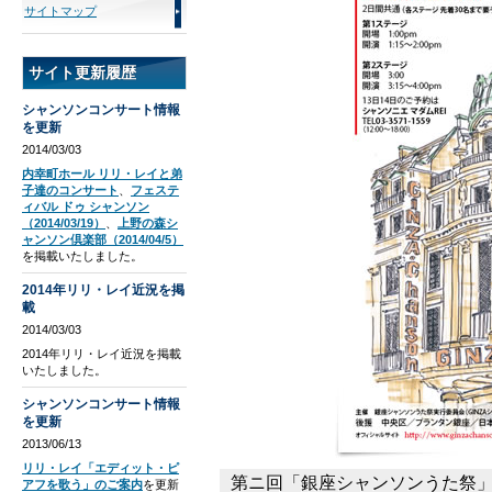
サイトマップ
サイト更新履歴
シャンソンコンサート情報
を更新
2014/03/03
内幸町ホール リリ・レイと弟
子達のコンサート
、
フェステ
ィバル ドゥ シャンソン
（2014/03/19）
、
上野の森シ
ャンソン倶楽部（2014/04/5）
を掲載いたしました。
2014年リリ・レイ近況を掲
載
2014/03/03
2014年リリ・レイ近況を掲載
いたしました。
シャンソンコンサート情報
を更新
2013/06/13
リリ・レイ「エディット・ピ
第ニ回「銀座シャンソンうた祭
アフを歌う」のご案内
を更新