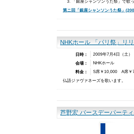
「銀座シャンソンうた祭」で歌
第ニ回「銀座シャンソンうた祭」(20
NHKホール 「パリ祭」リ
2009年7月4日（土） 
日時：
NHKホール
会場：
S席￥10,000 A席￥7
料金：
仏語ジァヴァネーズを歌います。
芦野宏 バースデーパーティ