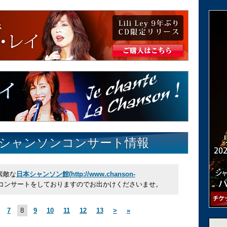
シャンソンコンサート情報
素敵な
日本シャンソン館(http://www.chanson-
コンサートをしておりますのでお出かけくださいませ。
7
8
9
10
11
12
13
>
»