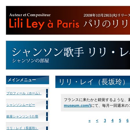
メインメニュー
リリ・レイ（長坂玲）
プロフィール（ホーム）
フランスに来たかと錯覚するような、
シャンソンムービー
museum.com/)
にて、毎月一回週末の
銀座シャンソンうた祭
«
<
3
4
5
6
リリ・レイ（長坂玲）