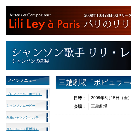
メインメニュー
三越劇場「ポピュラー
プロフィール（ホーム）
2009年5月15日（金）
日時：
シャンソンムービー
三越劇場
会場：
銀座シャンソンうた祭
リリ・レイ（長坂玲）