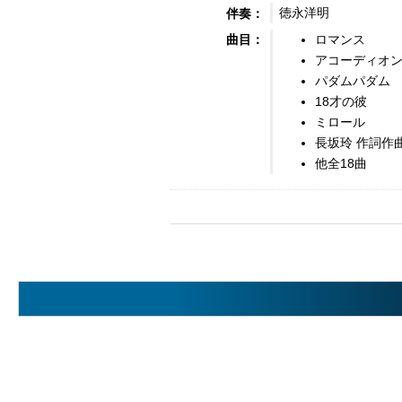
徳永洋明
伴奏：
ロマンス
曲目：
アコーディオ
パダムパダム
18才の彼
ミロール
長坂玲 作詞作
他全18曲