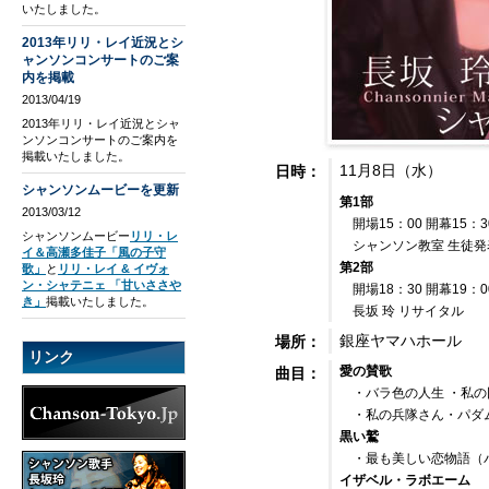
いたしました。
2013年リリ・レイ近況とシ
ャンソンコンサートのご案
内を掲載
2013/04/19
2013年リリ・レイ近況とシャ
ンソンコンサートのご案内を
掲載いたしました。
11月8日（水）
日時：
シャンソンムービーを更新
第1部
2013/03/12
開場15：00 開幕15：3
シャンソンムービー
リリ・レ
シャンソン教室 生徒発
イ＆高瀬多佳子「風の子守
第2部
歌」
と
リリ・レイ & イヴォ
ン・シャテニェ 「甘いささや
開場18：30 開幕19：0
き」
掲載いたしました。
長坂 玲 リサイタル
銀座ヤマハホール
場所：
リンク
愛の賛歌
曲目：
・バラ色の人生 ・私の
・私の兵隊さん・パダ
黒い鷲
・最も美しい恋物語（
イザベル・ラボエーム