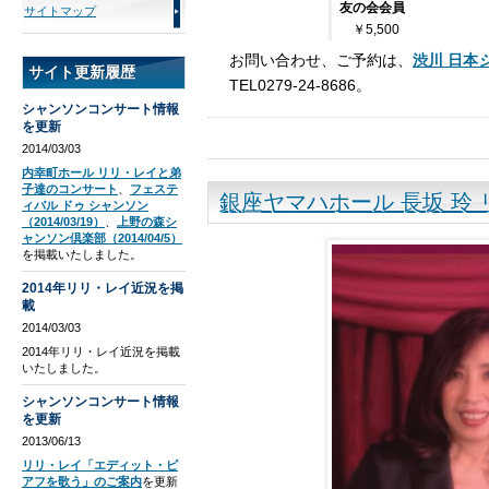
友の会会員
サイトマップ
￥5,500
お問い合わせ、ご予約は、
渋川 日本
サイト更新履歴
TEL0279-24-8686。
シャンソンコンサート情報
を更新
2014/03/03
内幸町ホール リリ・レイと弟
子達のコンサート
、
フェステ
銀座ヤマハホール 長坂 玲
ィバル ドゥ シャンソン
（2014/03/19）
、
上野の森シ
ャンソン倶楽部（2014/04/5）
を掲載いたしました。
2014年リリ・レイ近況を掲
載
2014/03/03
2014年リリ・レイ近況を掲載
いたしました。
シャンソンコンサート情報
を更新
2013/06/13
リリ・レイ「エディット・ピ
アフを歌う」のご案内
を更新