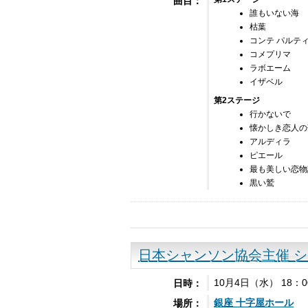
曲目：
誰もいない海
枯葉
コンテ パルテ
コメプリマ
ラボエーム
イザベル
第2ステージ
行かないで
懐かしき恋人の
アルディラ
ピエール
最も美しい恋物
黒い鷲
日本シャンソン協会主催 
10月4日（水） 18：0
日時：
銀座 十字屋ホール
場所：