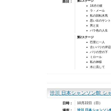
第1ステージ
曲目：
18才の彼
ラ・メール
私の回転木馬
思い出のサント
男と女
バラ色の人生
第2ステージ
巴里に一人
古いパリの岸辺
パリの空の下
ミロール
私の神様
水に流して
渋川 日本シャンソン館 シ
10月22日（日）
日時：
渋川 日本
シャンソン
場所：