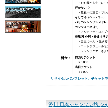
・おお我が人生（C・
行かないで
・孤独への道 (J・ブレ
そして今（G・べコー）
パリのシャンソンメドレ
カンツォーネ より
・アルディラ・コメプ
長坂 玲 作詞・作曲オリ
・巴里に一人 ・生きる事 ・D
・コートダジュール恋
・シャンソニエ・さよなら
前売りチケット
料金：
￥6,000
当日チケット
￥7,000
リサイタルパンフレット、チケット申込書
渋川 日本シャンソン館 シ