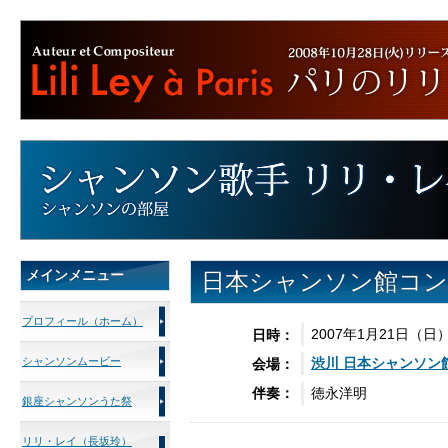
メインメニュー
日本シャンソン館コン
プロフィール（ホーム）
2007年1月21日（日）
日時：
シャンソンムービー
渋川 日本
シャンソン
会場：
徳永洋明
伴奏：
銀座シャンソンうた祭
リリ・レイ（長坂玲）