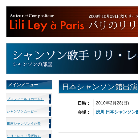
メインメニュー
日本シャンソン館出演
プロフィール（ホーム）
2010年2月28(日)
日時：
シャンソンムービー
渋川 日本
シャンソン
会場：
銀座シャンソンうた祭
リリ・レイ（長坂玲）