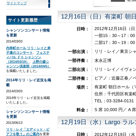
サイトマップ
12月16日（日）有楽町 朝
サイト更新履歴
2012年12月16日（
日時：
シャンソンコンサート情報
を更新
一部15：30～17：00
2014/03/03
二部17：30～19：00
内幸町ホール リリ・レイと弟
リリ・レイ／東京シ
一部出演：
子達のコンサート
、
フェステ
ィバル ドゥ シャンソン
末永正博
一部伴奏：
（2014/03/19）
、
上野の森シ
ャンソン倶楽部（2014/04/5）
リリ・レイ／イヴォ
二部出演：
を掲載いたしました。
ピアノ：近藤正春／
二部伴奏：
2014年リリ・レイ近況を掲
載
有楽町 朝日ホール（マ
場所：
2014/03/03
住所：千代田区有楽町2
2014年リリ・レイ近況を掲載
TEL：03-3284-0131
いたしました。
S 席 10,000 円／ A 席
料金：
シャンソンコンサート情報
を更新
12月19日（水）Largo ラル
2013/06/13
リリ・レイ「エディット・ピ
2012年12月19日（
アフを歌う」のご案内
を更新
日時：