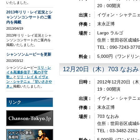
いたしました。
20：00開演
2013年リリ・レイ近況とシ
イヴォン・シャテニ
出演：
ャンソンコンサートのご案
内を掲載
末永正博
伴奏：
2013/04/19
Largo ラルゴ
場所：
2013年リリ・レイ近況とシャ
住所：世田谷区成城6-7
ンソンコンサートのご案内を
掲載いたしました。
TEL：090-7243-377
シャンソンムービーを更新
5,000円（ワンドリ
料金：
2013/03/12
シャンソンムービー
リリ・レ
12月20日（木）703 なおみ
イ＆高瀬多佳子「風の子守
歌」
と
リリ・レイ & イヴォ
2012年12月20日（
日時：
ン・シャテニェ 「甘いささや
き」
掲載いたしました。
19：00開演
イヴォン・シャテニ
出演：
リンク
末永正博
伴奏：
703 なおみ
場所：
住所：世田谷区成城6-7
TEL：03-3482-2262
5,000円（ワンドリ