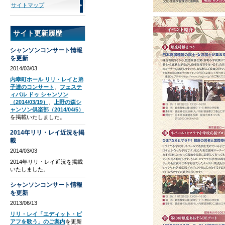
サイトマップ
サイト更新履歴
シャンソンコンサート情報
を更新
2014/03/03
内幸町ホール リリ・レイと弟
子達のコンサート
、
フェステ
ィバル ドゥ シャンソン
（2014/03/19）
、
上野の森シ
ャンソン倶楽部（2014/04/5）
を掲載いたしました。
2014年リリ・レイ近況を掲
載
2014/03/03
2014年リリ・レイ近況を掲載
いたしました。
シャンソンコンサート情報
を更新
2013/06/13
リリ・レイ「エディット・ピ
アフを歌う」のご案内
を更新