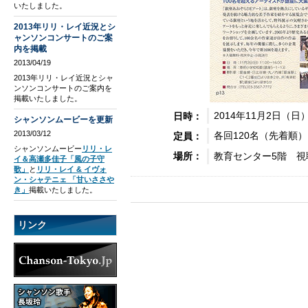
いたしました。
2013年リリ・レイ近況とシ
ャンソンコンサートのご案
内を掲載
2013/04/19
2013年リリ・レイ近況とシャ
ンソンコンサートのご案内を
掲載いたしました。
2014年11月2日（日
日時：
シャンソンムービーを更新
2013/03/12
各回120名（先着順）
定員：
シャンソンムービー
リリ・レ
教育センター5階 視
場所：
イ＆高瀬多佳子「風の子守
歌」
と
リリ・レイ & イヴォ
ン・シャテニェ 「甘いささや
き」
掲載いたしました。
リンク