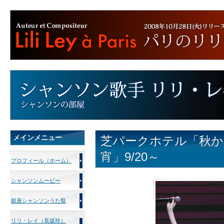
メインメニュー
芝パークホテル「秋
宵」9/20～
プロフィール（ホーム）
シャンソンムービー
銀座シャンソンうた祭
リリ・レイ（長坂玲）