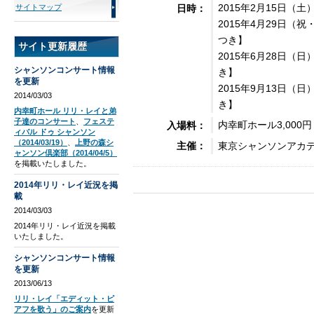
2015年2月15日（
サイトマップ
日時：
2015年4月29日（祝
つき】
サイト更新履歴
2015年6月28日（日
シャンソンコンサート情報
き】
を更新
2015年9月13日（日
2014/03/03
き】
内幸町ホール リリ・レイと弟
子達のコンサート
、
フェステ
内幸町ホール3,000円
入場料：
ィバル ドゥ シャンソン
（2014/03/19）
、
上野の森シ
東京シャンソンアカ
主催：
ャンソン倶楽部（2014/04/5）
を掲載いたしました。
2014年リリ・レイ近況を掲
載
2014/03/03
2014年リリ・レイ近況を掲載
いたしました。
シャンソンコンサート情報
を更新
2013/06/13
リリ・レイ「エディット・ピ
アフを歌う」のご案内
を更新