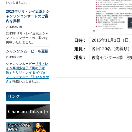
いたしました。
2013年リリ・レイ近況とシ
ャンソンコンサートのご案
内を掲載
2013/04/19
2013年リリ・レイ近況とシャ
ンソンコンサートのご案内を
2015年11月1日（日
日時：
掲載いたしました。
各回120名（先着順）
定員：
シャンソンムービーを更新
教育センター5階 視
場所：
2013/03/12
シャンソンムービー
リリ・レ
イ＆高瀬多佳子「風の子守
歌」
と
リリ・レイ & イヴォ
ン・シャテニェ 「甘いささや
き」
掲載いたしました。
リンク