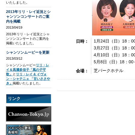
いたしました。
2013年リリ・レイ近況とシ
ャンソンコンサートのご案
内を掲載
2013/04/19
2013年リリ・レイ近況とシャ
ンソンコンサートのご案内を
1月24日（日）18：0
日時：
掲載いたしました。
3月27日（日）18：0
シャンソンムービーを更新
4月10日（日）18：0
2013/03/12
5月8日（日）18：00
シャンソンムービー
リリ・レ
イ＆高瀬多佳子「風の子守
芝パークホテル
会場：
歌」
と
リリ・レイ & イヴォ
ン・シャテニェ 「甘いささや
き」
掲載いたしました。
リンク