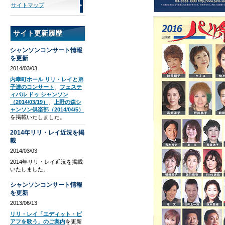
サイトマップ
サイト更新履歴
シャンソンコンサート情報
を更新
2014/03/03
内幸町ホール リリ・レイと弟
子達のコンサート
、
フェステ
ィバル ドゥ シャンソン
（2014/03/19）
、
上野の森シ
ャンソン倶楽部（2014/04/5）
を掲載いたしました。
2014年リリ・レイ近況を掲
載
2014/03/03
2014年リリ・レイ近況を掲載
いたしました。
シャンソンコンサート情報
を更新
2013/06/13
リリ・レイ「エディット・ピ
アフを歌う」のご案内
を更新