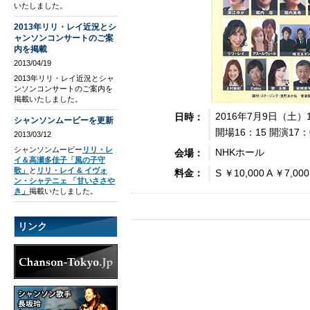
いたしました。
2013年リリ・レイ近況とシ
ャンソンコンサートのご案
内を掲載
2013/04/19
2013年リリ・レイ近況とシャ
ンソンコンサートのご案内を
掲載いたしました。
2016年7月9日（土）
日時：
シャンソンムービーを更新
開場16：15 開演17：
2013/03/12
シャンソンムービー
リリ・レ
NHKホール
会場：
イ＆高瀬多佳子「風の子守
歌」
と
リリ・レイ & イヴォ
S ￥10,000 A ￥7,000
料金：
ン・シャテニェ 「甘いささや
き」
掲載いたしました。
リンク