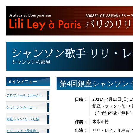
メインメニュー
第4回銀座シャンソン
プロフィール（ホーム）
2011年7月10日(日) 
日時：
銀座プランタン前 1
シャンソンムービー
（※予約不要／無料
銀座シャンソンうた祭
末永正博
伴奏：
リリ・レイ／川島豊
出演：
リリ・レイ（長坂玲）